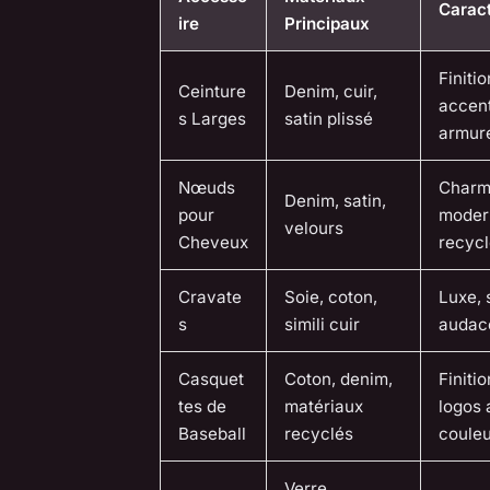
Caract
ire
Principaux
Finitio
Ceinture
Denim, cuir,
accent
s Larges
satin plissé
armur
Nœuds
Charm
Denim, satin,
pour
moder
velours
Cheveux
recyc
Cravate
Soie, coton,
Luxe, 
s
simili cuir
audac
Casquet
Coton, denim,
Finitio
tes de
matériaux
logos 
Baseball
recyclés
couleu
Verre,