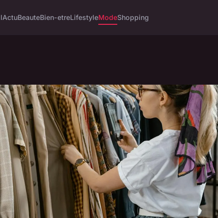
l
Actu
Beaute
Bien-etre
Lifestyle
Mode
Shopping