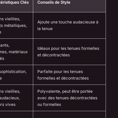
éristiques Clés
Conseils de Style
ns vieillies,
Ajoute une touche audacieuse à
s métalliques,
la tenue
e
ants,
Idéaux pour les tenues formelles
nes, matériaux
et décontractées
lés
sophistication,
Parfaite pour les tenues
e
formelles et décontractées
ns vieillies,
Polyvalente, peut être portée
audacieux,
avec des tenues décontractées
rs vives
ou formelles