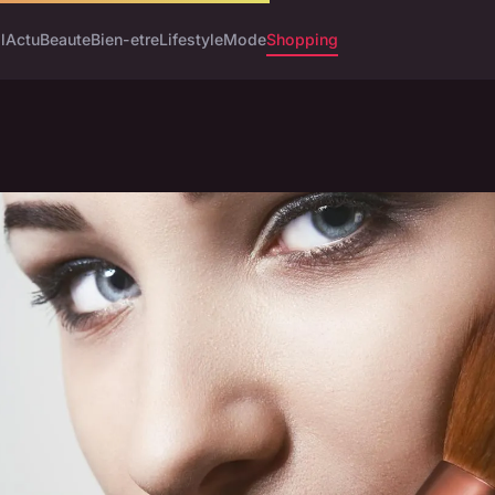
l
Actu
Beaute
Bien-etre
Lifestyle
Mode
Shopping